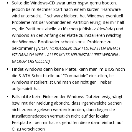
Sollte die Windows-CD zwar unter bspw. qemu booten,
jedoch beim Rechner Start nach einem kurzen “Hardware
wird untersucht…” schwarz bleiben, hat Windows eventuell
Probleme mit der vorhandenen Partitionierung. Bei mir half
es, die Partitionstabelle zu löschen (cfdisk -z /dev/sda) und
Windows an den Anfang der Platte zu installieren (Wichtig -
der Windows Bootloader scheint sonst Probleme zu
bekommen)
[NICHT VERGESSEN: DER FESTPLATTEN INHALT
IST DANACH WEG - ALLES MUSS NEUINSTALLIERT WERDEN -
BACKUP ERSTELLEN!]
Findet Windows dann keine Platte, kann man im BIOS noch
die S-ATA Schnittstelle auf “Compatible” einstellen, bis
Windows installiert ist und man den richtigen Treiber
aufgespielt hat
Falls nLite beim Einlesen der Windows Dateien ewig hängt
bzw. mit der Meldung abbricht, dass irgendwelche Sachen
nicht zuende gelesen werden konnten, dann liegen die
Installationsdateien vermutlich nicht auf der lokalen
Festplatte - bei mir hat es geholfen diese dann einfach auf
C: zu verschieben