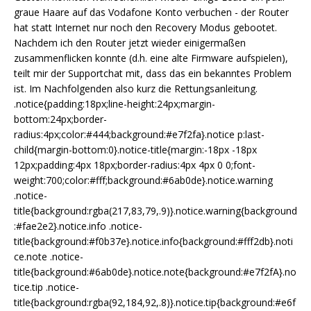
graue Haare auf das Vodafone Konto verbuchen - der Router
hat statt Internet nur noch den Recovery Modus gebootet.
Nachdem ich den Router jetzt wieder einigermaßen
zusammenflicken konnte (d.h. eine alte Firmware aufspielen),
teilt mir der Supportchat mit, dass das ein bekanntes Problem
ist. Im Nachfolgenden also kurz die Rettungsanleitung.
.notice{padding:18px;line-height:24px;margin-
bottom:24px;border-
radius:4px;color:#444;background:#e7f2fa}.notice p:last-
child{margin-bottom:0}.notice-title{margin:-18px -18px
12px;padding:4px 18px;border-radius:4px 4px 0 0;font-
weight:700;color:#fff;background:#6ab0de}.notice.warning
.notice-
title{background:rgba(217,83,79,.9)}.notice.warning{background
:#fae2e2}.notice.info .notice-
title{background:#f0b37e}.notice.info{background:#fff2db}.noti
ce.note .notice-
title{background:#6ab0de}.notice.note{background:#e7f2fA}.no
tice.tip .notice-
title{background:rgba(92,184,92,.8)}.notice.tip{background:#e6f